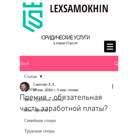
Пост
Статьи
Самохин А.А.
Статьи
13 янв. 2020 г.
3 мин. чтения
Премия - обязательная
Мои судебные кейсы
часть заработной платы?
Блог юриста
Семейные споры
Трудовые споры